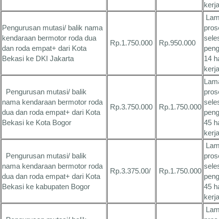
kerj
Lam
Pengurusan mutasi/ balik nama
pros
kendaraan bermotor roda dua
sele
Rp.1.750.000
Rp.950.000
dan roda empat+ dari Kota
peng
Bekasi ke DKI Jakarta
14 h
kerj
Lam
Pengurusan mutasi/ balik
pros
nama kendaraan bermotor roda
sele
Rp.3.750.000
Rp.1.750.000
dua dan roda empat+ dari Kota
peng
Bekasi ke Kota Bogor
45 h
kerj
Lam
Pengurusan mutasi/ balik
pros
nama kendaraan bermotor roda
sele
Rp.3.375.00/
Rp.1.750.000
dua dan roda empat+ dari Kota
peng
Bekasi ke kabupaten Bogor
45 h
kerj
Lam