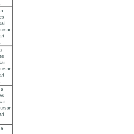
a
a
es
sai
ursan
ari
a
a
es
sai
ursan
ari
a
a
es
sai
ursan
ari
a
a