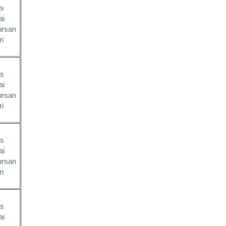
es
ai
ursan
ri
es
ai
ursan
ri
es
ai
ursan
ri
es
ai