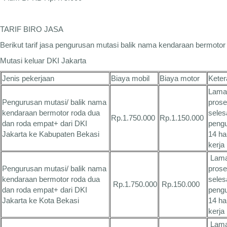
TARIF BIRO JASA
Berikut tarif jasa pengurusan mutasi balik nama kendaraan bermoto
Mutasi keluar DKI Jakarta
Jenis pekerjaan
Biaya mobil
Biaya motor
Kete
Lama
Pengurusan mutasi/ balik nama
pros
kendaraan bermotor roda dua
seles
Rp.1.750.000
Rp.1.150.000
dan roda empat+ dari DKI
peng
Jakarta ke Kabupaten Bekasi
14 ha
kerja
Lam
Pengurusan mutasi/ balik nama
pros
kendaraan bermotor roda dua
seles
Rp.1.750.000
Rp.150.000
dan roda empat+ dari DKI
peng
Jakarta ke Kota Bekasi
14 ha
kerja
Lam