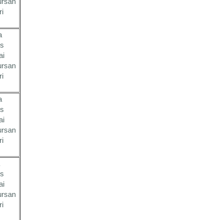
ursan
ri
a
es
ai
ursan
ri
a
es
ai
ursan
ri
es
ai
ursan
ri