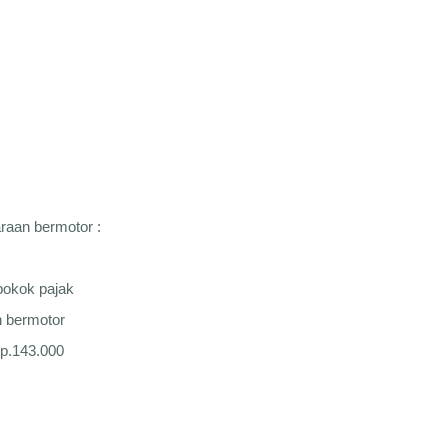
raan bermotor :
pokok pajak
n bermotor
Rp.143.000