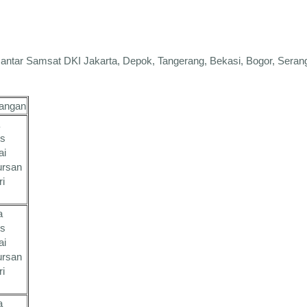
r antar Samsat DKI Jakarta, Depok, Tangerang, Bekasi, Bogor, Seran
rangan
es
ai
ursan
ri
a
es
ai
ursan
ri
a