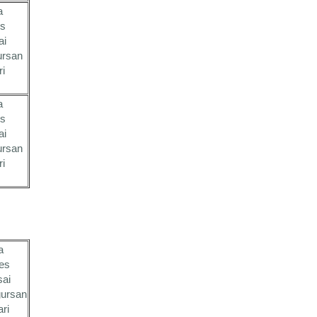
a
es
ai
ursan
ri
a
es
ai
ursan
ri
a
es
sai
ursan
ari