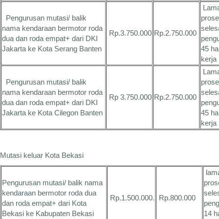
Lam
Pengurusan mutasi/ balik
pros
nama kendaraan bermotor roda
seles
Rp.3.750.000
Rp.2.750.000
dua dan roda empat+ dari DKI
peng
Jakarta ke Kota Serang Banten
45 ha
kerja
Lam
Pengurusan mutasi/ balik
pros
nama kendaraan bermotor roda
seles
Rp 3.750.000
Rp.2.750.000
dua dan roda empat+ dari DKI
peng
Jakarta ke Kota Cilegon Banten
45 ha
kerja
Mutasi keluar Kota Bekasi
lam
Pengurusan mutasi/ balik nama
pros
kendaraan bermotor roda dua
sele
Rp.1.500.000.
Rp.800.000
dan roda empat+ dari Kota
peng
Bekasi ke Kabupaten Bekasi
14 h