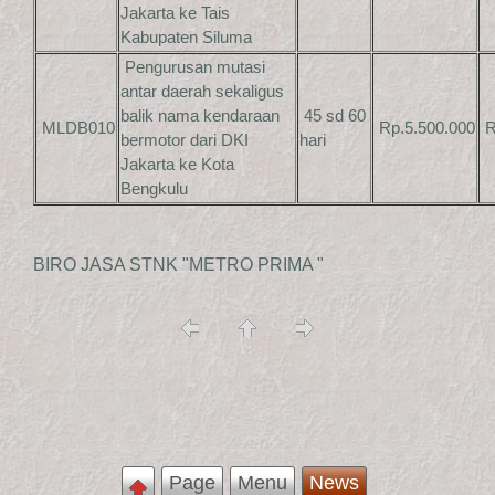
Jakarta ke Tais
Kabupaten Siluma
Pengurusan mutasi
antar daerah sekaligus
balik nama kendaraan
45 sd 60
MLDB010
Rp.5.500.000
R
bermotor dari DKI
hari
Jakarta ke Kota
Bengkulu
BIRO JASA STNK "METRO PRIMA "
Page
Menu
News