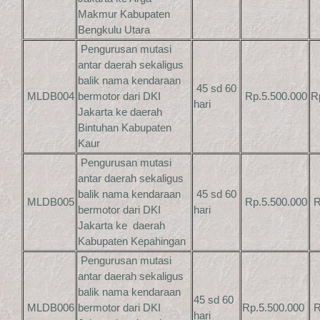
Makmur Kabupaten
Bengkulu Utara
Pengurusan mutasi
antar daerah sekaligus
balik nama kendaraan
45 sd 60
MLDB004
bermotor dari DKI
Rp.5.500.000
R
hari
Jakarta ke daerah
Bintuhan Kabupaten
Kaur
Pengurusan mutasi
antar daerah sekaligus
balik nama kendaraan
45 sd 60
MLDB005
Rp.5.500.000
R
bermotor dari DKI
hari
Jakarta ke daerah
Kabupaten Kepahingan
Pengurusan mutasi
antar daerah sekaligus
balik nama kendaraan
45 sd 60
MLDB006
bermotor dari DKI
Rp.5.500.000
R
hari