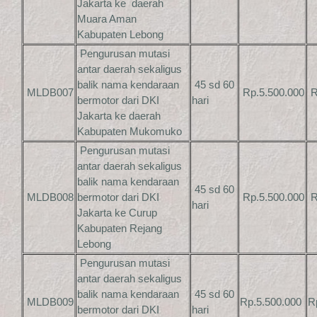
Jakarta ke daerah
Muara Aman
Kabupaten Lebong
Pengurusan mutasi
antar daerah sekaligus
balik nama kendaraan
45 sd 60
MLDB007
Rp.5.500.000
R
bermotor dari DKI
hari
Jakarta ke daerah
Kabupaten Mukomuko
Pengurusan mutasi
antar daerah sekaligus
balik nama kendaraan
45 sd 60
MLDB008
bermotor dari DKI
Rp.5.500.000
R
hari
Jakarta ke Curup
Kabupaten Rejang
Lebong
Pengurusan mutasi
antar daerah sekaligus
balik nama kendaraan
45 sd 60
MLDB009
Rp.5.500.000
R
bermotor dari DKI
hari