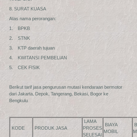
8. SURAT KUASA
Atas nama perorangan:
1. BPKB
2. STNK
3. KTP daerah tujuan
4. KWITANSI PEMBELIAN
5. CEK FISIK
Berikut tarif jasa pengurusan mutasi kendaraan bermotor
dari Jakarta, Depok, Tangerang, Bekasi, Bogor ke
Bengkulu
LAMA
BIAYA
B
KODE
PRODUK JASA
PROSES
MOBIL
M
SELESAI