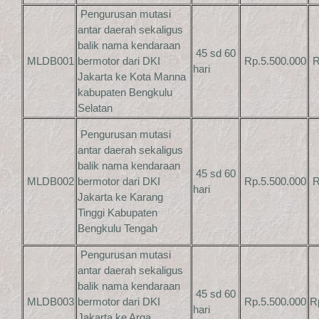
Pengurusan mutasi
antar daerah sekaligus
balik nama kendaraan
45 sd 60
MLDB001
bermotor dari DKI
Rp.5.500.000
R
hari
Jakarta ke Kota Manna
kabupaten Bengkulu
Selatan
Pengurusan mutasi
antar daerah sekaligus
balik nama kendaraan
45 sd 60
MLDB002
bermotor dari DKI
Rp.5.500.000
R
hari
Jakarta ke Karang
Tinggi Kabupaten
Bengkulu Tengah
Pengurusan mutasi
antar daerah sekaligus
balik nama kendaraan
45 sd 60
MLDB003
bermotor dari DKI
Rp.5.500.000
R
hari
Jakarta ke Arga