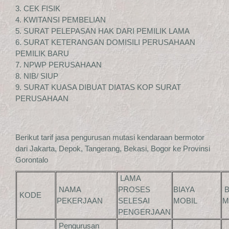
3. CEK FISIK
4. KWITANSI PEMBELIAN
5. SURAT PELEPASAN HAK DARI PEMILIK LAMA
6. SURAT KETERANGAN DOMISILI PERUSAHAAN
PEMILIK BARU
7. NPWP PERUSAHAAN
8. NIB/ SIUP
9. SURAT KUASA DIBUAT DIATAS KOP SURAT
PERUSAHAAN
Berikut tarif jasa pengurusan mutasi kendaraan bermotor
dari Jakarta, Depok, Tangerang, Bekasi, Bogor ke Provinsi
Gorontalo
LAMA
NAMA
PROSES
BIAYA
B
KODE
PEKERJAAN
SELESAI
MOBIL
M
PENGERJAAN
Pengurusan