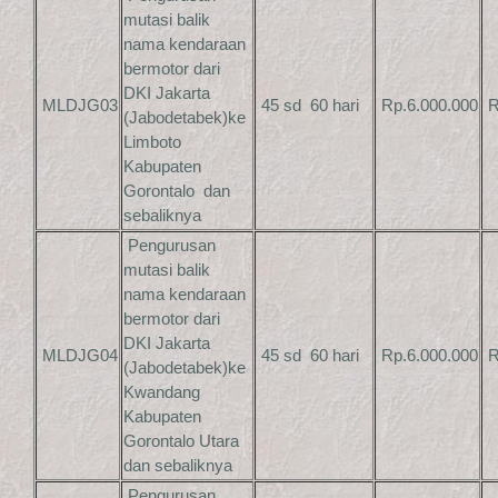
mutasi balik
nama kendaraan
bermotor dari
DKI Jakarta
MLDJG03
45 sd 60 hari
Rp.6.000.000
R
(Jabodetabek)ke
Limboto
Kabupaten
Gorontalo dan
sebaliknya
Pengurusan
mutasi balik
nama kendaraan
bermotor dari
DKI Jakarta
MLDJG04
45 sd 60 hari
Rp.6.000.000
R
(Jabodetabek)ke
Kwandang
Kabupaten
Gorontalo Utara
dan sebaliknya
Pengurusan