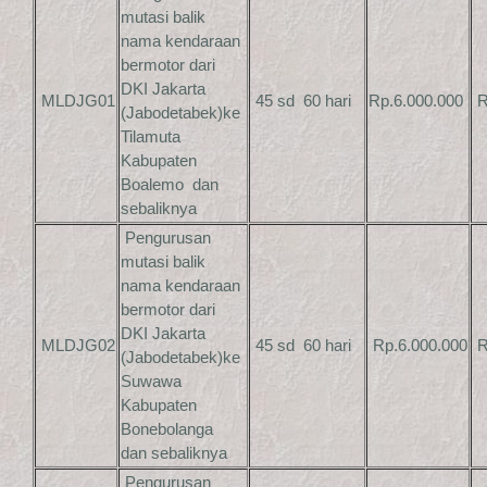
mutasi balik
nama kendaraan
bermotor dari
DKI Jakarta
MLDJG01
45 sd 60 hari
Rp.6.000.000
R
(Jabodetabek)ke
Tilamuta
Kabupaten
Boalemo dan
sebaliknya
Pengurusan
mutasi balik
nama kendaraan
bermotor dari
DKI Jakarta
MLDJG02
45 sd 60 hari
Rp.6.000.000
R
(Jabodetabek)ke
Suwawa
Kabupaten
Bonebolanga
dan sebaliknya
Pengurusan