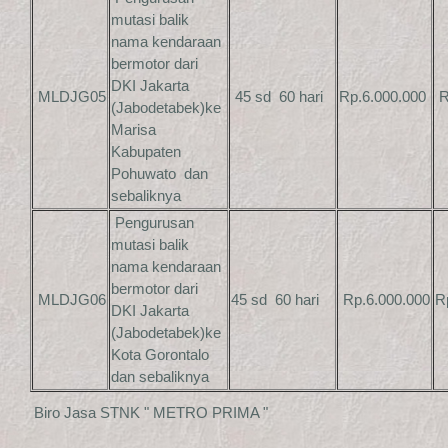
mutasi balik
nama kendaraan
bermotor dari
DKI Jakarta
MLDJG05
45 sd 60 hari
Rp.6.000.000
R
(Jabodetabek)ke
Marisa
Kabupaten
Pohuwato dan
sebaliknya
Pengurusan
mutasi balik
nama kendaraan
bermotor dari
MLDJG06
45 sd 60 hari
Rp.6.000.000
R
DKI Jakarta
(Jabodetabek)ke
Kota Gorontalo
dan sebaliknya
Biro Jasa STNK " METRO PRIMA "