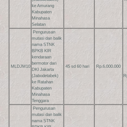
ke Amurang
Kabupaten
Minahasa
Selatan
Pengurusan
mutasi dan balik
nama STNK
BPKB KIR
kendaraan
bermotor dari
MLDJM10
45 sd 60 hari
Rp.6.000.000
DKI Jakarta
(Jabodetabek)
R
ke Ratahan
Kabupaten
Minahasa
Tenggara
Pengurusan
mutasi dan balik
nama STNK
BPKB KIR