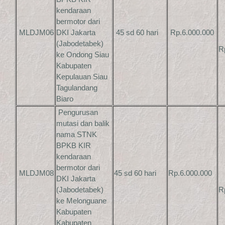
kendaraan
bermotor dari
MLDJM06
DKI Jakarta
45 sd 60 hari
Rp.6.000.000
(Jabodetabek)
R
ke Ondong Siau
Kabupaten
Kepulauan Siau
Tagulandang
Biaro
Pengurusan
mutasi dan balik
nama STNK
BPKB KIR
kendaraan
bermotor dari
MLDJM08
45 sd 60 hari
Rp.6.000.000
DKI Jakarta
(Jabodetabek)
R
ke Melonguane
Kabupaten
Kabupaten