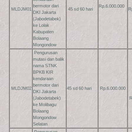
bermotor dari
Rp.6.000.000
MLDJM01
45 sd 60 hari
R
DKI Jakarta
(Jabodetabek)
ke Lolak
Kabupaten
Bolaang
Mongondow
Pengurusan
mutasi dan balik
nama STNK
BPKB KIR
kendaraan
bermotor dari
MLDJM02
45 sd 60 hari
Rp.6.000.000
DKI Jakarta
(Jabodetabek)
R
ke Molibagu
Bolaang
Mongondow
Selatan
Pengurusan