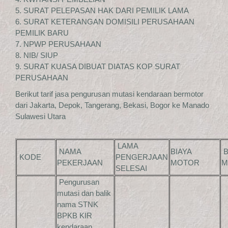
5. SURAT PELEPASAN HAK DARI PEMILIK LAMA
6. SURAT KETERANGAN DOMISILI PERUSAHAAN
PEMILIK BARU
7. NPWP PERUSAHAAN
8. NIB/ SIUP
9. SURAT KUASA DIBUAT DIATAS KOP SURAT
PERUSAHAAN
Berikut tarif jasa pengurusan mutasi kendaraan bermotor
dari Jakarta, Depok, Tangerang, Bekasi, Bogor ke Manado
Sulawesi Utara
LAMA
NAMA
BIAYA
B
KODE
PENGERJAAN
PEKERJAAN
MOTOR
M
SELESAI
Pengurusan
mutasi dan balik
nama STNK
BPKB KIR
kendaraan