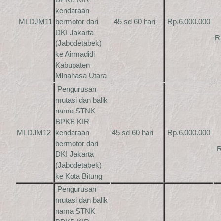
kendaraan
MLDJM11
bermotor dari
45 sd 60 hari
Rp.6.000.000
DKI Jakarta
R
(Jabodetabek)
ke Airmadidi
Kabupaten
Minahasa Utara
Pengurusan
mutasi dan balik
nama STNK
BPKB KIR
MLDJM12
kendaraan
45 sd 60 hari
Rp.6.000.000
bermotor dari
R
DKI Jakarta
(Jabodetabek)
ke Kota Bitung
Pengurusan
mutasi dan balik
nama STNK