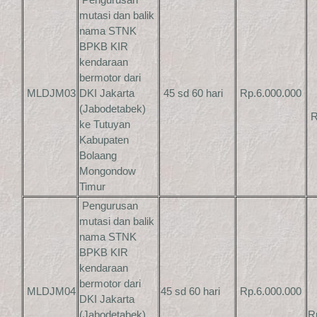
mutasi dan balik
nama STNK
BPKB KIR
kendaraan
bermotor dari
MLDJM03
DKI Jakarta
45 sd 60 hari
Rp.6.000.000
(Jabodetabek)
R
ke Tutuyan
Kabupaten
Bolaang
Mongondow
Timur
Pengurusan
mutasi dan balik
nama STNK
BPKB KIR
kendaraan
bermotor dari
MLDJM04
45 sd 60 hari
Rp.6.000.000
DKI Jakarta
(Jabodetabek)
R