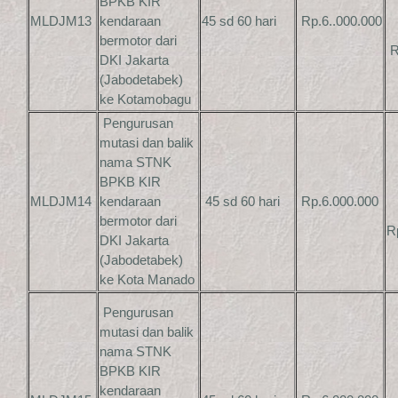
BPKB KIR
MLDJM13
kendaraan
45 sd 60 hari
Rp.6..000.000
bermotor dari
R
DKI Jakarta
(Jabodetabek)
ke Kotamobagu
Pengurusan
mutasi dan balik
nama STNK
BPKB KIR
MLDJM14
kendaraan
45 sd 60 hari
Rp.6.000.000
bermotor dari
R
DKI Jakarta
(Jabodetabek)
ke Kota Manado
Pengurusan
mutasi dan balik
nama STNK
BPKB KIR
kendaraan