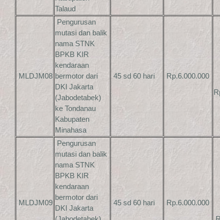
Talaud
Pengurusan
mutasi dan balik
nama STNK
BPKB KIR
kendaraan
MLDJM08
bermotor dari
45 sd 60 hari
Rp.6.000.000
DKI Jakarta
R
(Jabodetabek)
ke Tondanau
Kabupaten
Minahasa
Pengurusan
mutasi dan balik
nama STNK
BPKB KIR
kendaraan
bermotor dari
MLDJM09
45 sd 60 hari
Rp.6.000.000
DKI Jakarta
(Jabodetabek)
R