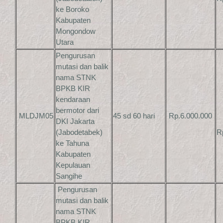
ke Boroko
Kabupaten
Mongondow
Utara
Pengurusan
mutasi dan balik
nama STNK
BPKB KIR
kendaraan
bermotor dari
MLDJM05
45 sd 60 hari
Rp.6.000.000
DKI Jakarta
(Jabodetabek)
R
ke Tahuna
Kabupaten
Kepulauan
Sangihe
Pengurusan
mutasi dan balik
nama STNK
BPKB KIR