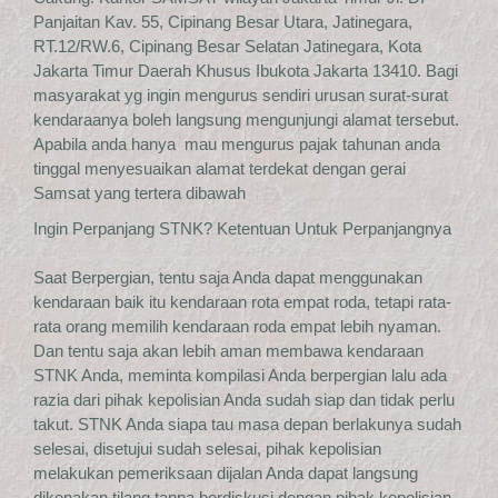
Panjaitan Kav. 55, Cipinang Besar Utara, Jatinegara,
RT.12/RW.6, Cipinang Besar Selatan Jatinegara, Kota
Jakarta Timur Daerah Khusus Ibukota Jakarta 13410. Bagi
masyarakat yg ingin mengurus sendiri urusan surat-surat
kendaraanya boleh langsung mengunjungi alamat tersebut.
Apabila anda hanya mau mengurus pajak tahunan anda
tinggal menyesuaikan alamat terdekat dengan gerai
Samsat yang tertera dibawah
Ingin Perpanjang STNK? Ketentuan Untuk Perpanjangnya
Saat Berpergian, tentu saja Anda dapat menggunakan
kendaraan baik itu kendaraan rota empat roda, tetapi rata-
rata orang memilih kendaraan roda empat lebih nyaman.
Dan tentu saja akan lebih aman membawa kendaraan
STNK Anda, meminta kompilasi Anda berpergian lalu ada
razia dari pihak kepolisian Anda sudah siap dan tidak perlu
takut. STNK Anda siapa tau masa depan berlakunya sudah
selesai, disetujui sudah selesai, pihak kepolisian
melakukan pemeriksaan dijalan Anda dapat langsung
dikenakan tilang tanpa berdiskusi dengan pihak kepolisian