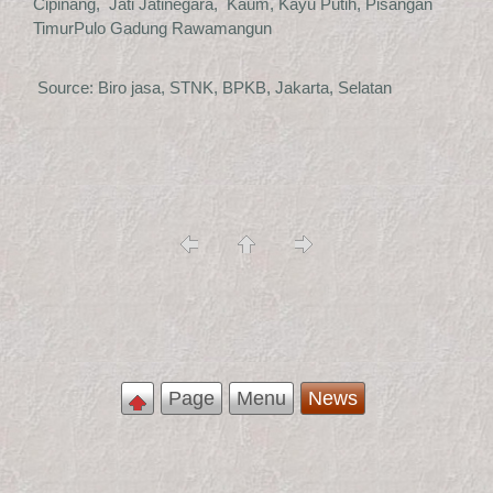
Cipinang, Jati Jatinegara, Kaum, Kayu Putih, Pisangan
TimurPulo Gadung Rawamangun
Source: Biro jasa, STNK, BPKB, Jakarta, Selatan
Page
Menu
News