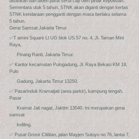
disahkan dan diberi paraf serta cap oleh pihak kepolisian.
Sementara utuk 5 tahun, STNK akan diganti dengan kertas
STNK kendaraan pengganti dengan masa berlaku selama
5 tahun.
Gerai Samsat Jakarta Timur
✅T amini Square Lt UG blok US 57 no. 4, Jl. Taman Mini
Raya,
Pinang Ranti, Jakarta Timur.
✅ Kantor kecamatan Pulogadung, Jl. Raya Bekasi KM 18,
Pulo
Gadung, Jakarta Timur 13250.
✅ PasarInduk Kramatjati (area parkir), kampung tengah,
Pasar
Kramat Jati nagat, Jaktim 13540. Ini merupakan gerai
samsat
keliling.
✅ Pusat Grosir Cililitan, jalan Mayjen Sutoyo no 76, lantai 7,